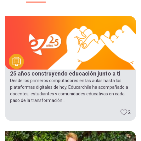
-
cuenta
la
Mobile]
navegación
Menú
entrar
25 años construyendo educación junto a ti
a
Desde los primeros computadores en las aulas hasta las
plataformas digitales de hoy, Educarchile ha acompañado a
mi
docentes, estudiantes y comunidades educativas en cada
paso de la transformación...
cuenta
2