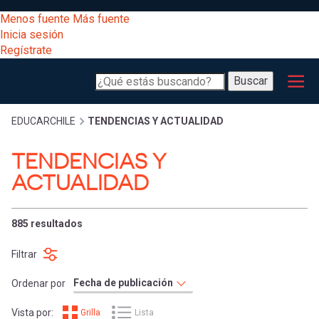
Pasar
[Educarchile
Menos fuente
Más fuente
al
Buscar
Inicia sesión
contenido
Regístrate
principal
Menú
Desarrollo
-
Buscar
profesional
principal
Escritorio]
Expand
Gestión
Sobrescribir
EDUCARCHILE
TENDENCIAS Y ACTUALIDAD
curricular
Menú
TENDENCIAS Y
enlaces
Expand
ACTUALIDAD
Comunidad
entrar
registrarte.
Expand
de
Inicia sesión.
Exploración
885 resultados
a
Expand
ayuda
Filtrar
[Educarchile
Inicia
mi
Ordenar por
sesión
a
Regístrate
Vista por:
Grilla
Lista