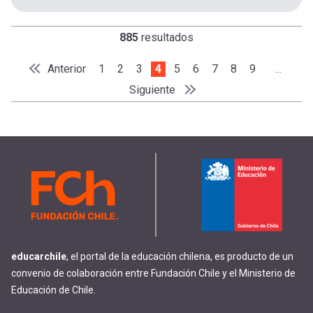
885
resultados
Paginación
Página anterior
Anterior
Page
1
Page
2
Page
3
Página actual
4
Page
5
Page
6
Page
7
Page
8
Page
9
…
Primera página
« Primero
Siguiente página
Siguiente
Última página
Último »
educarchile
, el portal de la educación chilena, es producto de un
convenio de colaboración entre Fundación Chile y el Ministerio de
Educación de Chile.