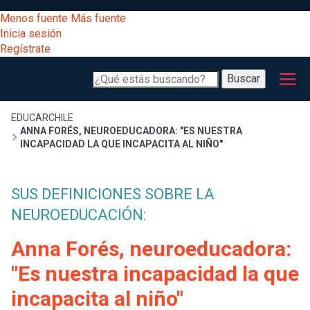
Pasar
[Educarchile
Menos fuente
Más fuente
al
Buscar
Inicia sesión
contenido
Regístrate
principal
Menú
Desarrollo
-
Buscar
profesional
principal
Escritorio]
Expand
Gestión
Sobrescribir
EDUCARCHILE
ANNA FORÉS, NEUROEDUCADORA: "ES NUESTRA
curricular
Menú
INCAPACIDAD LA QUE INCAPACITA AL NIÑO"
enlaces
Expand
Comunidad
entrar
SUS DEFINICIONES SOBRE LA
registrarte.
Expand
de
Inicia sesión.
NEUROEDUCACIÓN:
Exploración
a
Expand
ayuda
Anna Forés, neuroeducadora:
[Educarchile
Inicia
mi
"Es nuestra incapacidad la que
sesión
a
incapacita al niño"
Regístrate