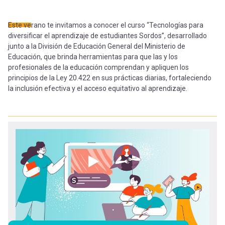
-
cuenta
la
Este verano te invitamos a conocer el curso “Tecnologías para
Mobile]
diversificar el aprendizaje de estudiantes Sordos”, desarrollado
navegación
junto a la División de Educación General del Ministerio de
Educación, que brinda herramientas para que las y los
Menú
profesionales de la educación comprendan y apliquen los
principios de la Ley 20.422 en sus prácticas diarias, fortaleciendo
entrar
la inclusión efectiva y el acceso equitativo al aprendizaje.
a
mi
cuenta