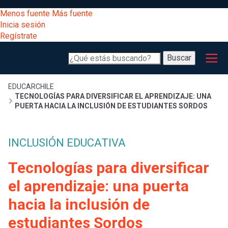
Pasar
[Educarchile
Menos fuente
Más fuente
al
Buscar
Inicia sesión
contenido
Regístrate
principal
Menú
Desarrollo
-
Buscar
profesional
principal
Escritorio]
Expand
Gestión
Sobrescribir
EDUCARCHILE
TECNOLOGÍAS PARA DIVERSIFICAR EL APRENDIZAJE: UNA
curricular
Menú
PUERTA HACIA LA INCLUSIÓN DE ESTUDIANTES SORDOS
enlaces
Expand
Comunidad
entrar
INCLUSIÓN EDUCATIVA
registrarte.
Expand
de
Inicia sesión.
Exploración
Tecnologías para diversificar
a
Expand
ayuda
el aprendizaje: una puerta
[Educarchile
Inicia
mi
hacia la inclusión de
sesión
a
Regístrate
estudiantes Sordos