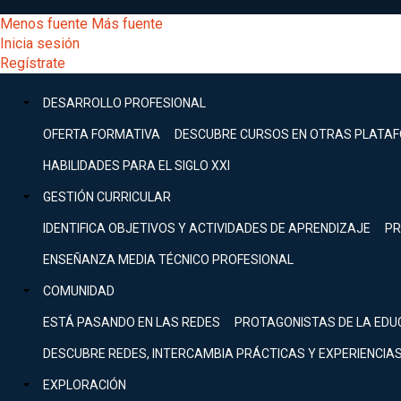
Pasar
[Educarchile
Menos fuente
Más fuente
al
Buscar
Inicia sesión
contenido
Menú
Regístrate
DESARROLLO
principal
-
PROFESIONAL
Menú
DESARROLLO PROFESIONAL
Expand
principal
Escritorio]
GESTIÓN
OFERTA FORMATIVA
DESCUBRE CURSOS EN OTRAS PLATA
CURRICULAR
principal
HABILIDADES PARA EL SIGLO XXI
Expand
Menú
GESTIÓN CURRICULAR
COMUNIDAD
Expand
IDENTIFICA OBJETIVOS Y ACTIVIDADES DE APRENDIZAJE
PR
entrar
EXPLORACIÓN
ENSEÑANZA MEDIA TÉCNICO PROFESIONAL
Expand
a
COMUNIDAD
[Educarchile
Inicia
sesión
ESTÁ PASANDO EN LAS REDES
PROTAGONISTAS DE LA EDU
Regístrate
mi
-
DESCUBRE REDES, INTERCAMBIA PRÁCTICAS Y EXPERIENCIA
EXPLORACIÓN