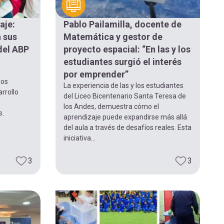
aje:
Pablo Pailamilla, docente de
n sus
Matemática y gestor de
del ABP
proyecto espacial: “En las y los
estudiantes surgió el interés
por emprender”
los
La experiencia de las y los estudiantes
rrollo
del Liceo Bicentenario Santa Teresa de
los Andes, demuestra cómo el
s.
aprendizaje puede expandirse más allá
del aula a través de desafíos reales. Esta
iniciativa...
3
3