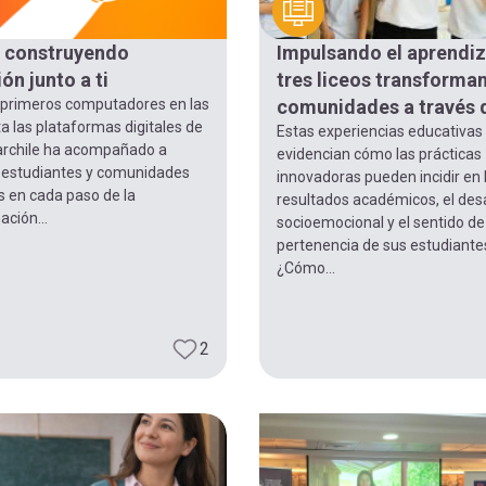
 construyendo
Impulsando el aprendiz
ón junto a ti
tres liceos transforma
 primeros computadores en las
comunidades a través 
a las plataformas digitales de
Estas experiencias educativas
archile ha acompañado a
evidencian cómo las prácticas
 estudiantes y comunidades
innovadoras pueden incidir en 
s en cada paso de la
resultados académicos, el desa
ción...
socioemocional y el sentido de
pertenencia de sus estudiante
¿Cómo...
2