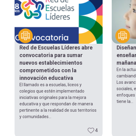
Red de Escuelas Líderes abre
Diseñan
convocatoria para sumar
enseñan
nuevos establecimientos
mañan
comprometidos con la
En la actu
cambiando
innovación educativa
Los avance
El llamado es a escuelas, liceos y
sociales, 
colegios que estén implementado
enfoques 
iniciativas originales para la mejora
tiene la...
educativa y que respondan de manera
pertinente a la realidad de sus territorios
y comunidades...
4