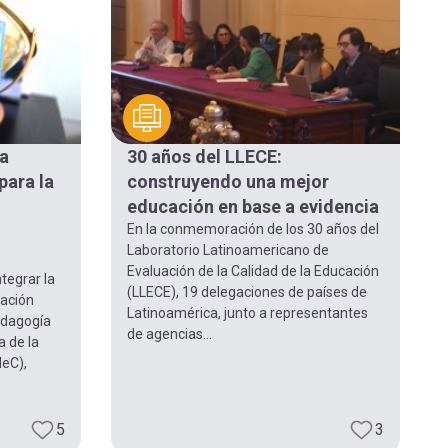
ca
30 años del LLECE:
para la
construyendo una mejor
educación en base a evidencia
En la conmemoración de los 30 años del
Laboratorio Latinoamericano de
Evaluación de la Calidad de la Educación
tegrar la
(LLECE), 19 delegaciones de países de
mación
Latinoamérica, junto a representantes
edagogía
de agencias...
a de la
deC),
5
3