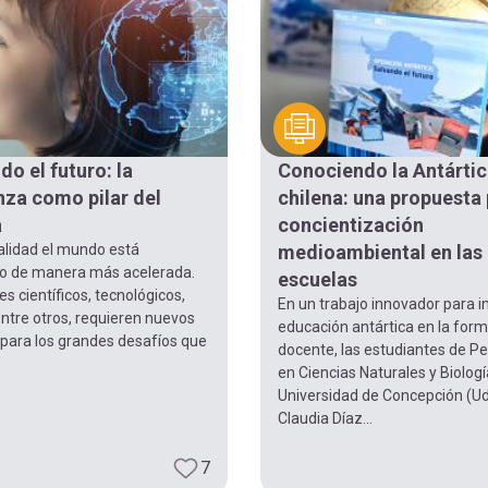
do el futuro: la
Conociendo la Antárti
za como pilar del
chilena: una propuesta 
a
concientización
alidad el mundo está
medioambiental en las
 de manera más acelerada.
escuelas
s científicos, tecnológicos,
En un trabajo innovador para in
entre otros, requieren nuevos
educación antártica en la for
para los grandes desafíos que
docente, las estudiantes de P
en Ciencias Naturales y Biologí
Universidad de Concepción (U
Claudia Díaz...
7