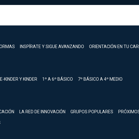
FORMAS
INSPÍRATE Y SIGUE AVANZANDO
ORIENTACIÓN EN TU CA
E-KINDER Y KINDER
1º A 6º BÁSICO
7º BÁSICO A 4º MEDIO
registrarte.
CACIÓN
LA RED DE INNOVACIÓN
GRUPOS POPULARES
PRÓXIMO
Inicia sesión.
S