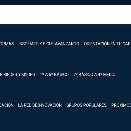
FORMAS
INSPÍRATE Y SIGUE AVANZANDO
ORIENTACIÓN EN TU CA
E-KINDER Y KINDER
1º A 6º BÁSICO
7º BÁSICO A 4º MEDIO
registrarte.
CACIÓN
LA RED DE INNOVACIÓN
GRUPOS POPULARES
PRÓXIMO
Inicia sesión.
S