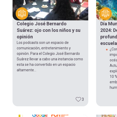
Colegio José Bernardo
Día Mun
Suárez: ojo con los niños y su
2024: D
opinión
profund
Los podcasts son un espacio de
escuela
comunicación, entretenimiento y
¿Con
opinión. Para el Colegio José Bernardo
impo
Suárez llevar a cabo una instancia como
océa
esta se ha convertido en un espacio
Actu
altamente...
exp
10 %
emba
huma
3