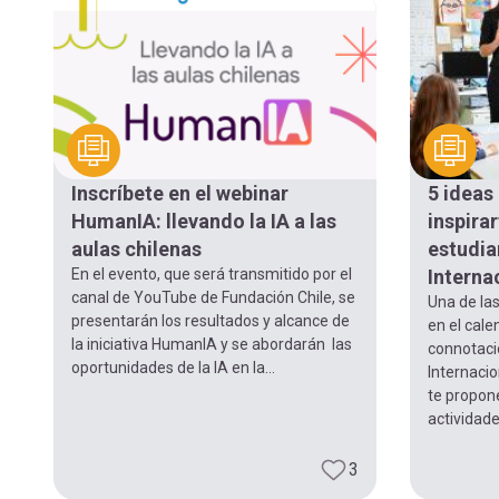
Inscríbete en el webinar
5 ideas
HumanIA: llevando la IA a las
inspirar
aulas chilenas
estudia
En el evento, que será transmitido por el
Interna
canal de YouTube de Fundación Chile, se
Una de la
presentarán los resultados y alcance de
en el cale
la iniciativa HumanIA y se abordarán las
connotació
oportunidades de la IA en la...
Internacio
te propon
actividade
3