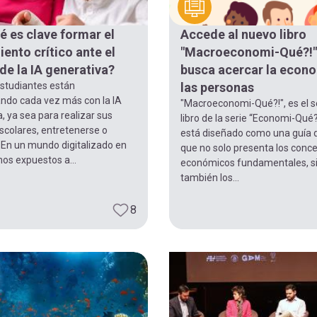
é es clave formar el
Accede al nuevo libro
ento crítico ante el
"Macroeconomi-Qué?!"
de la IA generativa?
busca acercar la econ
estudiantes están
las personas
ando cada vez más con la IA
"Macroeconomi-Qué?!", es el 
, ya sea para realizar sus
libro de la serie “Economi-Qué?
scolares, entretenerse o
está diseñado como una guía d
. En un mundo digitalizado en
que no solo presenta los conc
os expuestos a...
económicos fundamentales, s
también los...
8