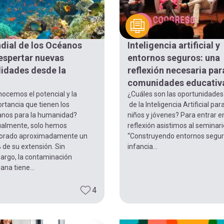
dial de los Océanos
Inteligencia artificial y
espertar nuevas
entornos seguros: una
idades desde la
reflexión necesaria par
comunidades educativ
ocemos el potencial y la
¿Cuáles son las oportunidades
rtancia que tienen los
de la Inteligencia Artificial par
nos para la humanidad?
niños y jóvenes? Para entrar e
almente, solo hemos
reflexión asistimos al seminari
lorado aproximadamente un
“Construyendo entornos segur
 de su extensión. Sin
infancia...
rgo, la contaminación
na tiene...
4