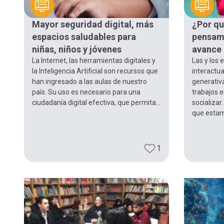
navegación
Mayor seguridad digital, más
¿Por qu
espacios saludables para
pensami
niñas, niños y jóvenes
avance 
La Internet, las herramientas digitales y
Las y los 
la Inteligencia Artificial son recursos que
interactu
han ingresado a las aulas de nuestro
generativa
país. Su uso es necesario para una
trabajos e
ciudadanía digital efectiva, que permita...
socializar
que estam
1