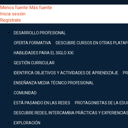
Pasar
[Educarchile
Menos fuente
Más fuente
al
Buscar
Inicia sesión
contenido
Menú
Regístrate
DESARROLLO
principal
-
PROFESIONAL
Menú
DESARROLLO PROFESIONAL
Expand
principal
Escritorio]
GESTIÓN
OFERTA FORMATIVA
DESCUBRE CURSOS EN OTRAS PLATA
CURRICULAR
principal
HABILIDADES PARA EL SIGLO XXI
Expand
Menú
GESTIÓN CURRICULAR
COMUNIDAD
Expand
IDENTIFICA OBJETIVOS Y ACTIVIDADES DE APRENDIZAJE
PR
entrar
EXPLORACIÓN
ENSEÑANZA MEDIA TÉCNICO PROFESIONAL
Expand
a
COMUNIDAD
[Educarchile
Inicia
sesión
ESTÁ PASANDO EN LAS REDES
PROTAGONISTAS DE LA EDU
Regístrate
mi
-
DESCUBRE REDES, INTERCAMBIA PRÁCTICAS Y EXPERIENCIA
EXPLORACIÓN