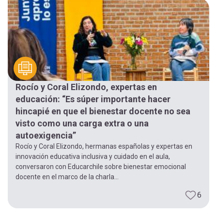
-
cuenta
la
Mobile]
navegación
Menú
entrar
Rocío y Coral Elizondo, expertas en
educación: “Es súper importante hacer
hincapié en que el bienestar docente no sea
a
visto como una carga extra o una
autoexigencia”
mi
Rocío y Coral Elizondo, hermanas españolas y expertas en
innovación educativa inclusiva y cuidado en el aula,
conversaron con Educarchile sobre bienestar emocional
cuenta
docente en el marco de la charla...
6