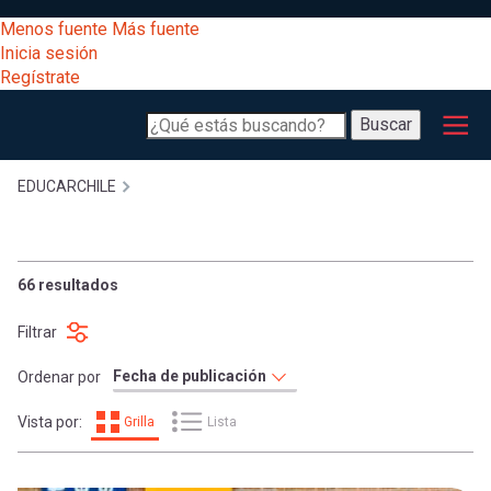
Pasar
[Educarchile
Menos fuente
Más fuente
al
Buscar
Inicia sesión
contenido
Regístrate
principal
Menú
Desarrollo
-
Buscar
profesional
principal
Escritorio]
Expand
Gestión
Sobrescribir
EDUCARCHILE
curricular
Menú
enlaces
Expand
Comunidad
66 resultados
entrar
registrarte.
Expand
de
Filtrar
Inicia sesión.
Exploración
a
Expand
Ordenar por
ayuda
[Educarchile
Inicia
mi
Vista por:
Grilla
Lista
sesión
a
Regístrate