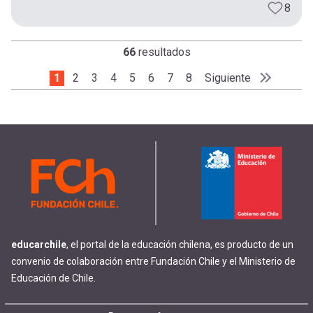
8
66
resultados
Página actual
1
Page
2
Page
3
Page
4
Page
5
Page
6
Page
7
Page
8
Siguiente página
Siguiente
Paginación
Última pá
Último »
educarchile
, el portal de la educación chilena, es producto de un
convenio de colaboración entre Fundación Chile y el Ministerio de
Educación de Chile.